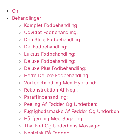
Videre
til
Om
indhold
Behandlinger
Komplet Fodbehandling
Udvidet Fodbehandling:
Den Stille Fodbehandling:
Del Fodbehandling:
Luksus Fodbehandling:
Deluxe Fodbehandling:
Deluxe Plus Fodbehandling:
Herre Deluxe Fodbehandling:
Vortebehandling Med Hydrozid:
Rekonstruktion Af Negl:
Paraffinbehandling:
Peeling Af Fødder Og Underben:
Fugtighedsmaske Af Fødder Og Underben
Hårfjerning Med Sugaring:
Thai Fod Og Underbens Massage:
Neglelak På Fødder: